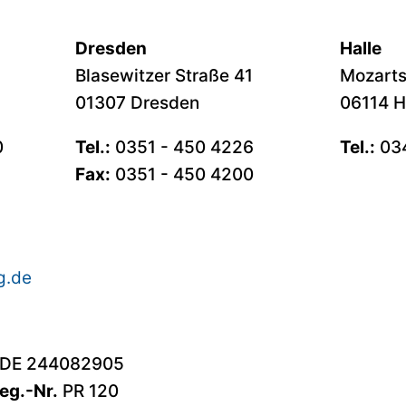
Dresden
Halle
Blasewitzer Straße 41
Mozarts
01307 Dresden
06114 Ha
0
Tel.:
0351 - 450 4226
Tel.:
034
Fax:
0351 - 450 4200
ig.de
DE 244082905
eg.-Nr.
PR 120