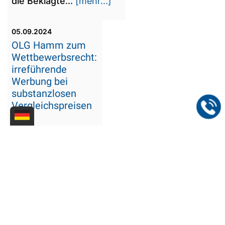
die Beklagte...
[mehr...]
05.09.2024
OLG Hamm zum
Wettbewerbsrecht:
irreführende
Werbung bei
substanzlosen
Vergleichspreisen
Die Werbung in
einer Postenbörse
mit sog.
durchgestrichenen
"Statt"-Preisen ist
irreführend, wenn
sie mehrdeutig ist,
weil nicht